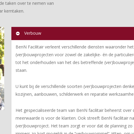
nde taken over te nemen van
ar kerntaken.
Verbouw
BenN Facilitair verleent verschillende diensten waaronder het
(ver)bouwprojecten voor zowel de zakelijke- én de particulie
tot het onderhouden van het des betreffende (ver)bouwproject,
staan.
U kunt bij de verschillende soorten (ver)bouwprojecten denk
kozijnen, aanbouwen, schilderwerk en reparatie werkzaamhe
Het gespecialiseerde team van BenN facilitair beheerst over 
meerwaarde is voor de klanten. Ook streeft BenN facilitair n
(ver)bouwproject. Het team zorgt er voor dat de planning zo s
immers zo kort mogelijk in de “verbouwrommel” zitten, om v